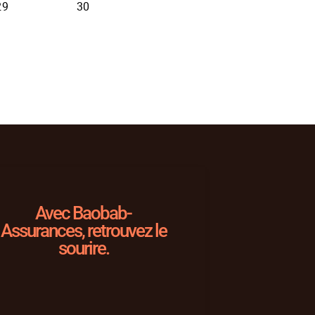
Avec Baobab-
Assurances, retrouvez le
sourire.